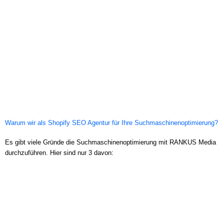
Unser Vorgehen
Bei diesem Kunden haben wir eine neue Website gebaut und
diese technisch, sowie hinsichtlich On-Page Komponenten
optimiert. Da die entscheidenden Keywords bei dem Kunden
sowohl regional als auch deutschlandweit auffindbar sind,
haben wir sowohl lokale Landingpages für 500+ Städte erstellt,
als auch deutschlandweit funktionierende Landingpages
verwendet. Unterstütz wurde der Prozess durch Off-Page SEO.
Zur Case-Studie
Warum wir als Shopify SEO Agentur für Ihre Suchmaschinenoptimierung?
Es gibt viele Gründe die Suchmaschinenoptimierung mit RANKUS Media
durchzuführen. Hier sind nur 3 davon: