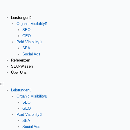
Zum
Inhalt
springen
Leistungen
Organic Visibility
SEO
GEO
Paid Visibility
SEA
Social Ads
Referenzen
SEO-Wissen
Über Uns
Leistungen
Organic Visibility
SEO
GEO
Paid Visibility
SEA
Social Ads