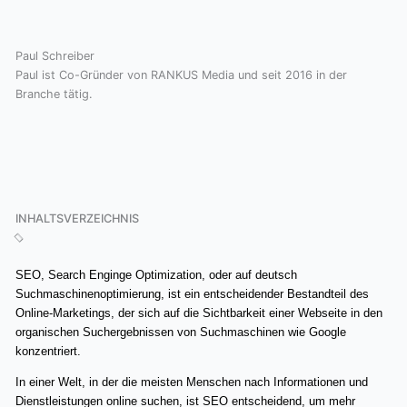
Paul Schreiber
Paul ist Co-Gründer von RANKUS Media und seit 2016 in der
Branche tätig.
L
i
n
INHALTSVERZEICHNIS
k
SEO, Search Enginge Optimization, oder auf deutsch
Suchmaschinenoptimierung, ist ein entscheidender Bestandteil des
e
Online-Marketings, der sich auf die Sichtbarkeit einer Webseite in den
organischen Suchergebnissen von Suchmaschinen wie Google
d
konzentriert.
In einer Welt, in der die meisten Menschen nach Informationen und
Dienstleistungen online suchen, ist SEO entscheidend, um mehr